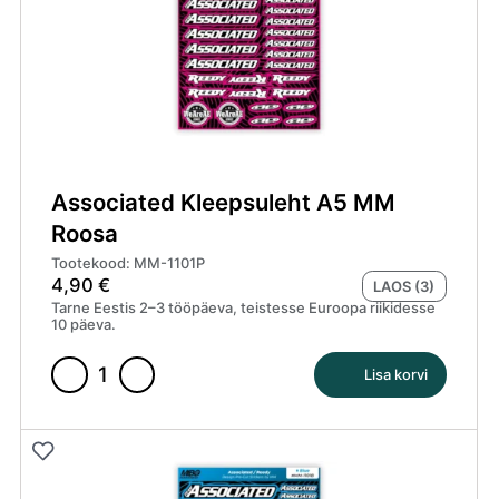
Associated Kleepsuleht A5 MM
Roosa
Tootekood: MM-1101P
4,90
€
LAOS (3)
Tarne Eestis 2–3 tööpäeva, teistesse Euroopa riikidesse
10 päeva.
Lisa korvi
Associated
Kleepsuleht
A5
MM
Roosa