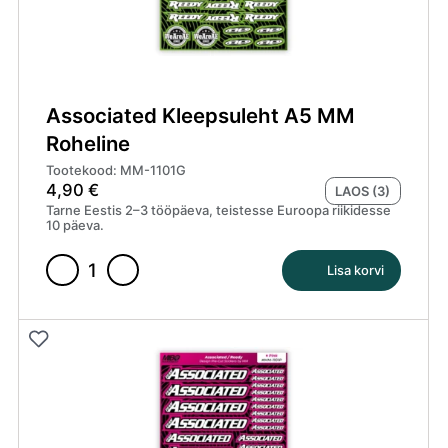
Associated Kleepsuleht A5 MM
Roheline
Tootekood: MM-1101G
4,90
€
LAOS (3)
Tarne Eestis 2–3 tööpäeva, teistesse Euroopa riikidesse
10 päeva.
Lisa korvi
Associated
Kleepsuleht
A5
MM
Roheline
kogus