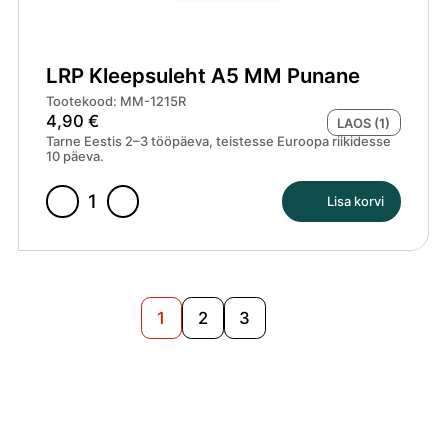
LRP Kleepsuleht A5 MM Punane
Tootekood: MM-1215R
4,90
€
LAOS (1)
Tarne Eestis 2–3 tööpäeva, teistesse Euroopa riikidesse
10 päeva.
Lisa korvi
LRP
Kleepsuleht
A5
MM
Punane
Järgmised
1
2
3
kogus