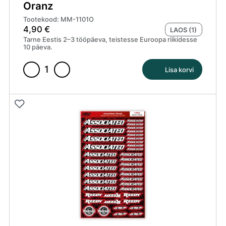
Oranz
Tootekood: MM-1101O
4,90
€
LAOS (1)
Tarne Eestis 2–3 tööpäeva, teistesse Euroopa riikidesse
10 päeva.
Lisa korvi
Associated
Kleepsuleht
A5
MM
Oranz
kogus