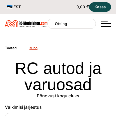
€
EST
0,00
Kassa
Tooted
Mibo
RC autod ja
varuosad
Põnevust kogu eluks