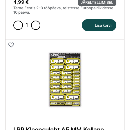
4,99
€
JÄRELTELLIMISEL
Tarne Eestis 2–3 tööpäeva, teistesse Euroopa riikidesse
10 päeva.
Lisa korvi
Hex
Wrench
Tip
1.5mm
(MB-
7521)
Mibo
kogus
LRP Kleepsuleht A5 MM Kollane