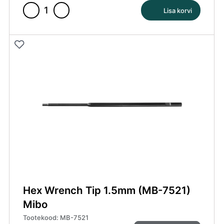
Lisa korvi
Associated
Kleepsuleht
A5
MM
Valge
kogus
Hex Wrench Tip 1.5mm (MB-7521)
Mibo
Tootekood: MB-7521