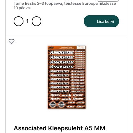
Tarne Eestis 2–3 tööpäeva, teistesse Euroopa riikidesse
10 päeva.
Lisa korvi
Associated
Kleepsuleht
A5
MM
Kollane
kogus
Associated Kleepsuleht A5 MM