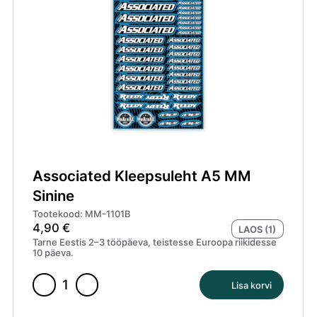
kogus
Associated Kleepsuleht A5 MM
Sinine
Tootekood: MM-1101B
4,90
€
LAOS (1)
Tarne Eestis 2–3 tööpäeva, teistesse Euroopa riikidesse
10 päeva.
Lisa korvi
Associated
Kleepsuleht