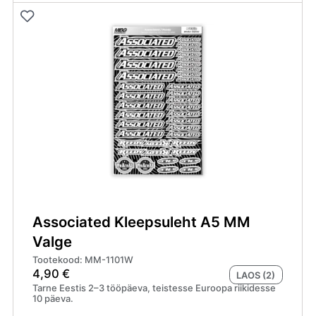
A5
MM
Sinine
kogus
Associated Kleepsuleht A5 MM
Valge
Tootekood: MM-1101W
4,90
€
LAOS (2)
Tarne Eestis 2–3 tööpäeva, teistesse Euroopa riikidesse
10 päeva.