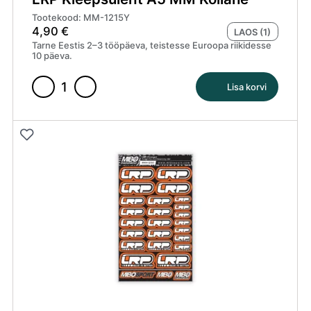
Tootekood: MM-1215Y
4,90
€
LAOS (1)
Tarne Eestis 2–3 tööpäeva, teistesse Euroopa riikidesse
10 päeva.
Lisa korvi
LRP
Kleepsuleht
A5
MM
Kollane
kogus