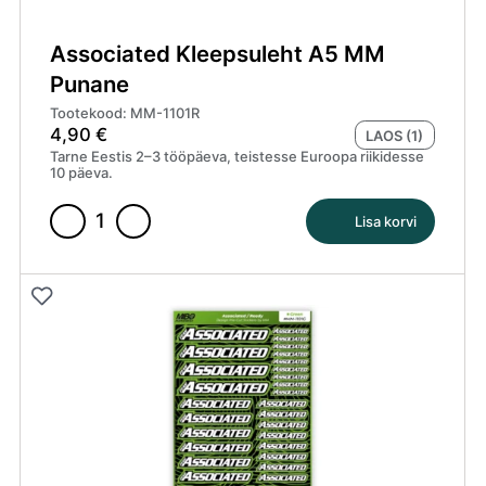
Associated Kleepsuleht A5 MM
Punane
Tootekood: MM-1101R
4,90
€
LAOS (1)
Tarne Eestis 2–3 tööpäeva, teistesse Euroopa riikidesse
10 päeva.
Lisa korvi
Associated
Kleepsuleht
A5
MM
Punane
kogus