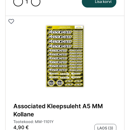
Lisa korvi
Associated
Kleepsuleht
A5
MM
Hele
Hall
kogus
Associated Kleepsuleht A5 MM
Kollane
Tootekood: MM-1101Y
4,90
€
LAOS (3)