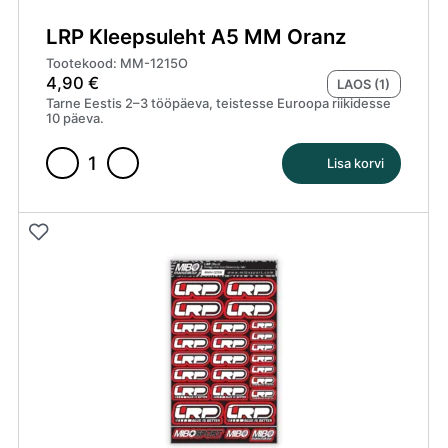
LRP Kleepsuleht A5 MM Oranz
Tootekood: MM-1215O
4,90
€
LAOS (1)
Tarne Eestis 2–3 tööpäeva, teistesse Euroopa riikidesse
10 päeva.
Lisa korvi
LRP
Kleepsuleht
A5
MM
Oranz
kogus