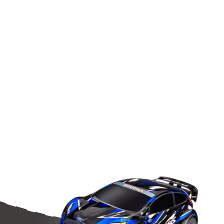
GPM Parts
Tootekood: GPMSLA160LCGBBEBK
24,00
€
LAOS (1)
Tarne Eestis 2–3 tööpäeva, teistesse Euroopa riikidesse 10
päeva.
Lisa korvi
Turbuckles
set
Alu
Blue
(SLA160LCG)
GPM
Parts
kogus