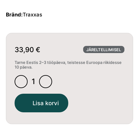
Bränd:
Traxxas
33,90
€
JÄRELTELLIMISEL
Tarne Eestis 2–3 tööpäeva, teistesse Euroopa riikidesse
10 päeva.
1/16
Revo
Blue
Lisa korvi
Body
kogus