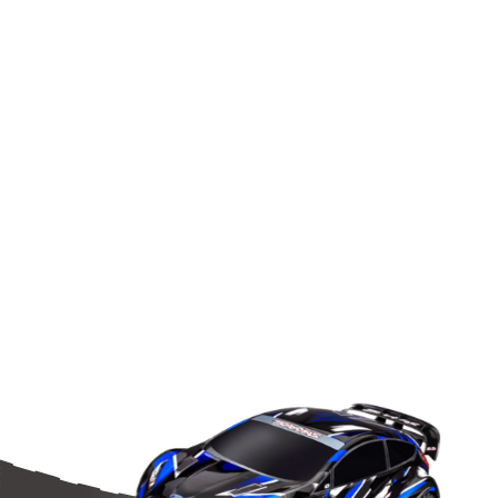
Associated 31530
Tootekood: AE31530
4,90
€
LAOS (2)
Tarne Eestis 2–3 tööpäeva, teistesse Euroopa riikidesse 10
päeva.
Lisa korvi
Kruvid
BHCS
M3x5mm
(10)
-
Team
Associated
31530
kogus