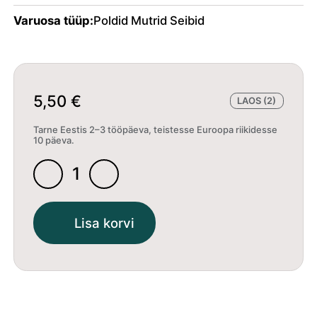
Varuosa tüüp:
Poldid Mutrid Seibid
5,50
€
LAOS (2)
Tarne Eestis 2–3 tööpäeva, teistesse Euroopa riikidesse
10 päeva.
Kruvid
BHCS
M2.5x10mm
Lisa korvi
(10)
-
Team
Associated
31522