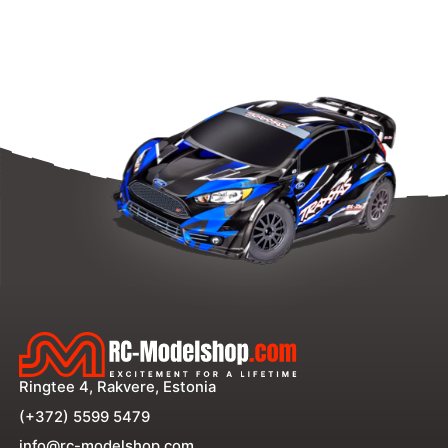
-
Kyosho
Inferno
MP9
MP10
MP11
kogus
Ringtee 4, Rakvere, Estonia
(+372) 5599 5479
info@rc-modelshop.com