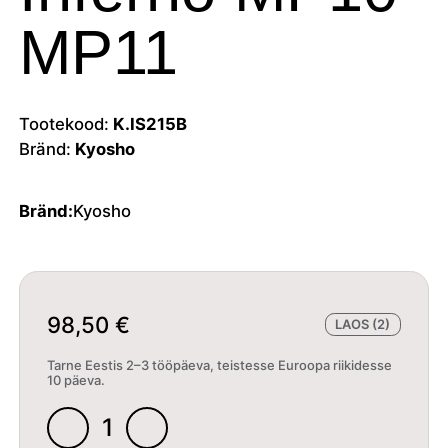
MP11
Tootekood:
K.IS215B
Bränd:
Kyosho
Bränd:
Kyosho
98,50
€
LAOS (2)
Tarne Eestis 2–3 tööpäeva, teistesse Euroopa riikidesse
10 päeva.
Shocks